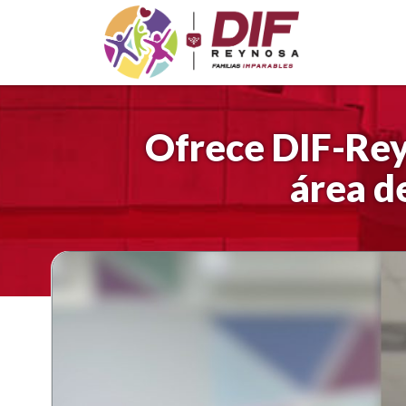
Saltar
al
contenido
Ofrece DIF-Reyn
área d