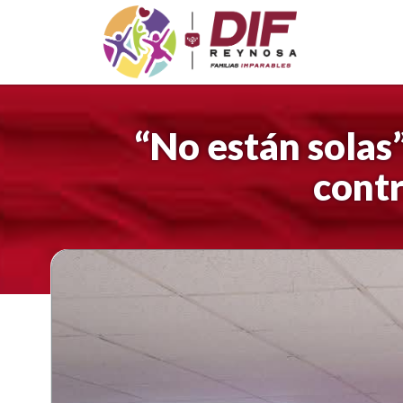
Saltar
al
contenido
“No están solas
cont