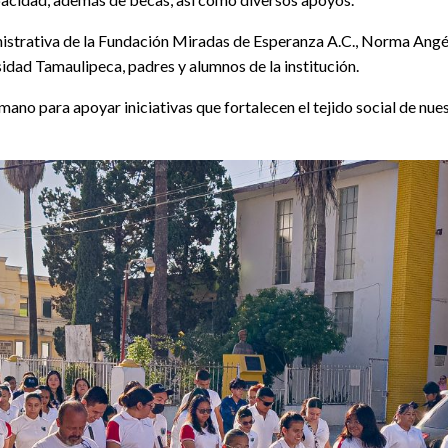
istrativa de la Fundación Miradas de Esperanza A.C., Norma Angé
dad Tamaulipeca, padres y alumnos de la institución.
ano para apoyar iniciativas que fortalecen el tejido social de nues